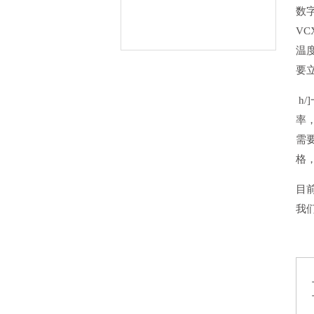
数
V
温
要立
h
率
需
格
目
我