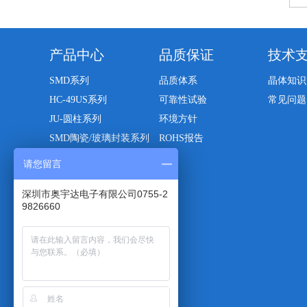
产品中心
品质保证
技术
SMD系列
品质体系
晶体知识
HC-49US系列
可靠性试验
常见问题
JU-圆柱系列
环境方针
SMD陶瓷/玻璃封装系列
ROHS报告
贴片震荡器
请您留言
32.768KHZ系列
深圳市奥宇达电子有限公司0755-2
DIP-CXO/VCXO晶体振
9826660
荡器
单片晶体滤波器
陶瓷谐振器系列
陶瓷滤波器
石英晶片切割工艺