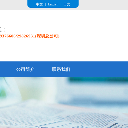
中文
|
English
|
日文
线：
/29376606/29826931(深圳总公司)
公司简介
联系我们