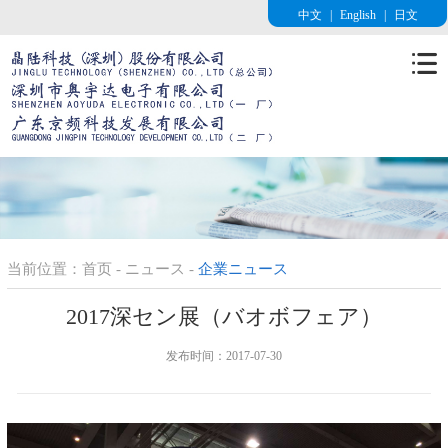
中文
|
English
|
日文
当前位置：
首页
-
ニュース
-
企業ニュース
2017深セン展（バオボフェア）
发布时间：2017-07-30