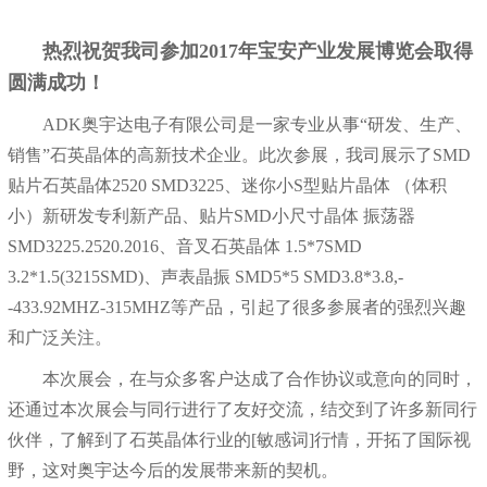
热烈祝贺我司参加2017年宝安产业发展博览会取得
圆满成功！
ADK奥宇达电子有限公司是一家专业从事“研发、生产、
销售”石英晶体的高新技术企业。
此次参展，我司展示了SMD
贴片石英晶体2520 SMD3225、迷你小S型贴片晶体 （体积
小）新研发专利新产品、贴片SMD小尺寸晶体 振荡器
SMD3225.2520.2016、音叉石英晶体 1.5*7SMD
3.2*1.5(3215SMD)、声表晶振 SMD5*5 SMD3.8*3.8,-
-433.92MHZ-315MHZ等产品，引起了很多参展者的强烈兴趣
和广泛关注。
本次展会，在与众多客户达成了合作协议或意向的同时，
还通过本次展会与同行进行了友好交流，结交到了许多新同行
伙伴，了解到了
石英晶体
行业的[敏感词]行情，开拓了国际视
野，这对奥宇达今后的发展带来新的契机。